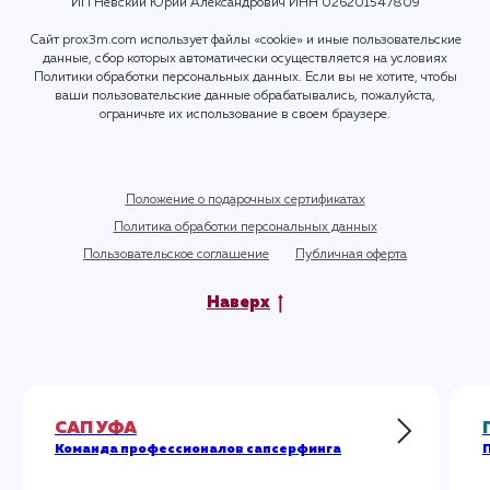
ИП Невский Юрий Александрович ИНН
026201547809
Сайт prox3m.com использует файлы «cookie» и иные пользовательские
данные, сбор которых автоматически осуществляется на условиях
Политики обработки персональных данных
. Если вы не хотите, чтобы
ваши пользовательские данные обрабатывались, пожалуйста,
ограничьте их использование в своем браузере.
Положение о подарочных сертификатах
Политика обработки персональных данных
Пользовательское соглашение
Публичная оферта
Наверх
САП УФА
Команда профессионалов сапсерфинга
П