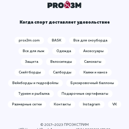
Когда спорт доставляет удовольствие
prox3m.com
BASK
Все для сноуборда
Все для лыж
Одежда
Аксессуары
Защита
Велосипеды
Самокаты
Скейтборды
Сапборды
Каяки и каноэ
Вейкборды и гидрофойлы
Буксировочный баллоны
Туризм и рыбалка
Подарочные сертификаты
Размерные сетки
Контакты
Instagram
VK
© 2017—2023 ПРОЭКСТРИМ