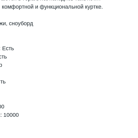
в комфортной и функциональной куртке.
жи, сноуборд
 Есть
сть
р
сть
00
: 10000