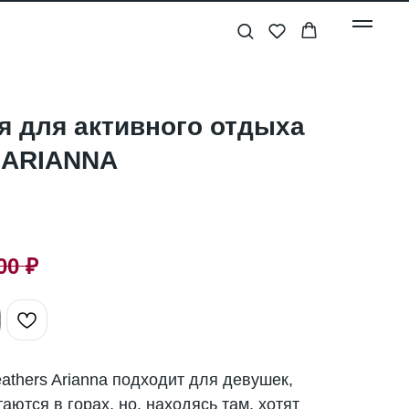
я для активного отдыха
s ARIANNA
00
₽
athers Arianna подходит для девушек,
таются в горах, но, находясь там, хотят