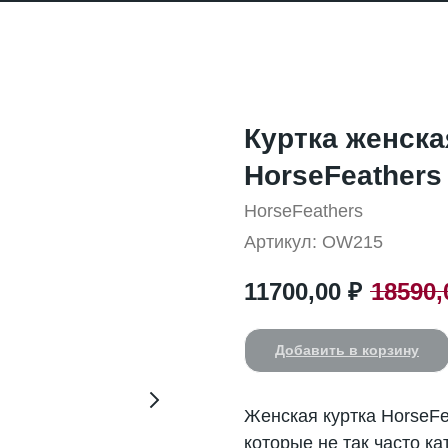
Куртка женска
HorseFeather
HorseFeathers
Артикул:
OW215
11700,00
₽
18590,
Добавить в корзину
Женская куртка HorseFe
которые не так часто ка