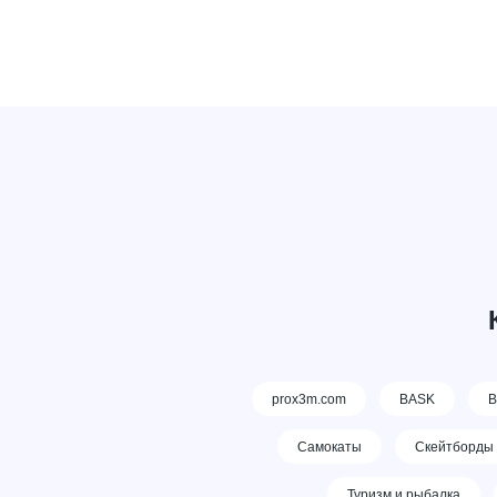
prox3m.com
BASK
В
Самокаты
Скейтборды
Туризм и рыбалка