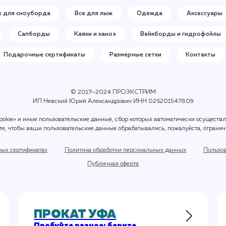
е для сноуборда
Все для лыж
Одежда
Аксессуары
Сапборды
Каяки и каноэ
Вейкборды и гидрофойлы
Подарочные сертификаты
Размерные сетки
Контакты
© 2017—2024 ПРОЭКСТРИМ
ИП Невский Юрий Александрович ИНН 026201547809
ookie» и иные пользовательские данные, сбор которых автоматически осуществ
ите, чтобы ваши пользовательские данные обрабатывались, пожалуйста, огранич
ных сертификатах
Политика обработки персональных данных
Пользов
Публичная оферта
ПРОКАТ УФА
Пробуйте разное: берите