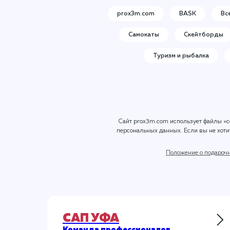
prox3m.com
BASK
Вс
Самокаты
Скейтборды
Туризм и рыбалка
Сайт prox3m.com использует файлы «c
персональных данных
. Если вы не хот
Положение о подароч
САП УФА
Команда профессионалов