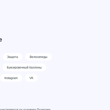
е
Защита
Велосипеды
Буксировочный баллоны
Instagram
VK
уществляется на условиях
Политики