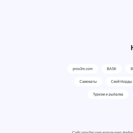
prox3m.com
BASK
В
Самокаты
Скейтборды
Туризм и рыбалка
Сайт prox3m.com использует файлы