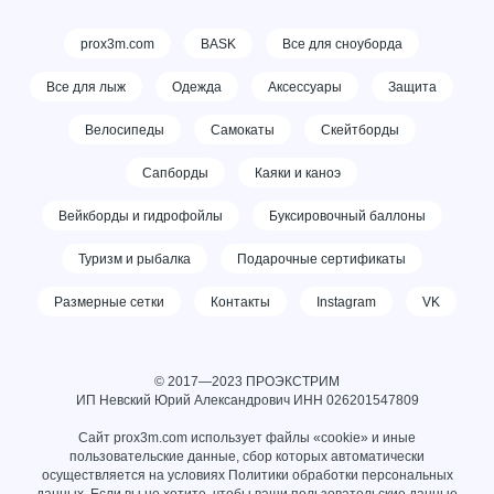
prox3m.com
BASK
Все для сноуборда
Все для лыж
Одежда
Аксессуары
Защита
Велосипеды
Самокаты
Скейтборды
Сапборды
Каяки и каноэ
Вейкборды и гидрофойлы
Буксировочный баллоны
Туризм и рыбалка
Подарочные сертификаты
Размерные сетки
Контакты
Instagram
VK
© 2017—2023 ПРОЭКСТРИМ
ИП Невский Юрий Александрович ИНН
026201547809
Сайт prox3m.com использует файлы «cookie» и иные
пользовательские данные, сбор которых автоматически
осуществляется на условиях
Политики обработки персональных
данных
. Если вы не хотите, чтобы ваши пользовательские данные