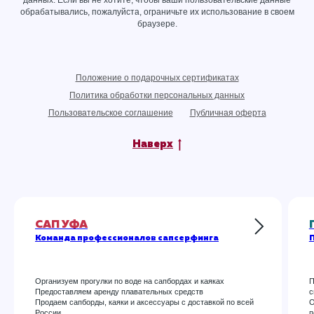
обрабатывались, пожалуйста, ограничьте их использование в своем
браузере.
Положение о подарочных сертификатах
Политика обработки персональных данных
Пользовательское соглашение
Публичная оферта
Наверх
САП УФА
Команда профессионалов сапсерфинга
П
Организуем прогулки по воде на сапбордах и каяках
П
Предоставляем аренду плавательных средств
с
Продаем сапборды, каяки и аксессуары с доставкой по всей
О
России
п