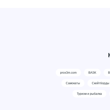
prox3m.com
BASK
В
Самокаты
Скейтборды
Туризм и рыбалка