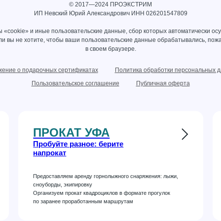
© 2017—2024 ПРОЭКСТРИМ
ИП Невский Юрий Александрович ИНН 026201547809
 «cookie» и иные пользовательские данные, сбор которых автоматически ос
сли вы не хотите, чтобы ваши пользовательские данные обрабатывались, пожа
в своем браузере.
ение о подарочных сертификатах
Политика обработки персональных 
Пользовательское соглашение
Публичная оферта
ПРОКАТ УФА
Пробуйте разное: берите
напрокат
Предоставляем аренду горнолыжного снаряжения: лыжи,
сноуборды, экипировку
Организуем прокат квадроциклов в формате прогулок
по заранее проработанным маршрутам