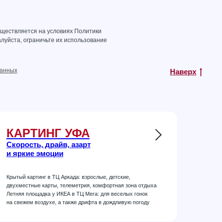
уществляется на условиях
Политики
луйста, ограничьте их использование
данных
Наверх
КАРТИНГ УФА
Скорость, драйв, азарт
и яркие эмоции
Крытый картинг в ТЦ Аркада: взрослые, детские,
двухместные карты, телеметрия, комфортная зона отдыха
Летняя площадка у ИКЕА в ТЦ Мега: для веселых гонок
на свежем воздухе, а также дрифта в дождливую погоду