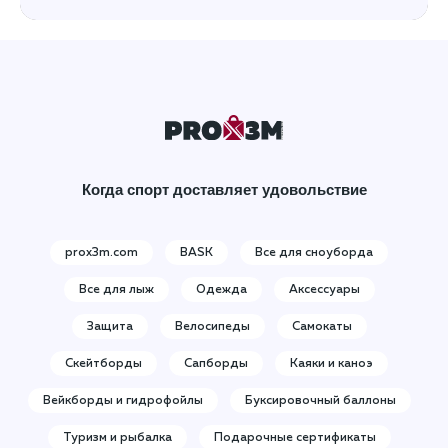
Когда спорт доставляет удовольствие
prox3m.com
BASK
Все для сноуборда
Все для лыж
Одежда
Аксессуары
Защита
Велосипеды
Самокаты
Скейтборды
Сапборды
Каяки и каноэ
Вейкборды и гидрофойлы
Буксировочный баллоны
Туризм и рыбалка
Подарочные сертификаты