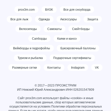
prox3m.com
BASK
Все для сноуборда
Все для лыж
Одежда
Аксессуары
Защита
Велосипеды
Самокаты
Скейтборды
Сапборды
Каяки и каноэ
Вейкборды и гидрофойлы
Буксировочный баллоны
Туризм и рыбалка
Подарочные сертификаты
Размерные сетки
Контакты
Instagram
VK
© 2017—2023 ПРОЭКСТРИМ
ИП Невский Юрий Александрович ИНН
026201547809
Сайт prox3m.com использует файлы «cookie» и иные
пользовательские данные, сбор которых автоматически
осуществляется на условиях
Политики обработки персональных
данных
. Если вы не хотите, чтобы ваши пользовательские данные