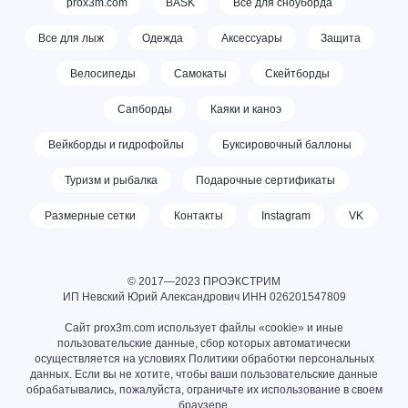
prox3m.com
BASK
Все для сноуборда
Все для лыж
Одежда
Аксессуары
Защита
Велосипеды
Самокаты
Скейтборды
Сапборды
Каяки и каноэ
Вейкборды и гидрофойлы
Буксировочный баллоны
Туризм и рыбалка
Подарочные сертификаты
Размерные сетки
Контакты
Instagram
VK
© 2017—2023 ПРОЭКСТРИМ
ИП Невский Юрий Александрович ИНН
026201547809
Сайт prox3m.com использует файлы «cookie» и иные
пользовательские данные, сбор которых автоматически
осуществляется на условиях
Политики обработки персональных
данных
. Если вы не хотите, чтобы ваши пользовательские данные
обрабатывались, пожалуйста, ограничьте их использование в своем
браузере.