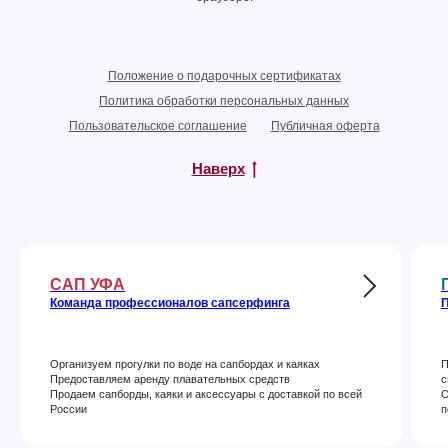
Положение о подарочных сертификатах
Политика обработки персональных данных
Пользовательское соглашение
Публичная оферта
Наверх
САП УФА
Команда профессионалов сапсерфинга
П
Организуем прогулки по воде на сапбордах и каяках
П
Предоставляем аренду плавательных средств
с
Продаем сапборды, каяки и аксессуары с доставкой по всей
О
России
п