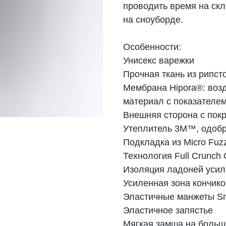
проводить время на ск
на сноуборде.
Особенности:
Унисекс варежки
Прочная ткань из рипст
Мембрана Hipora®: во
материал с показателем
Внешняя сторона с покр
Утеплитель 3M™, одо
Подкладка из Micro Fu
Технология Full Crunch
Изоляция ладоней усиле
Усиленная зона кончик
Эластичные манжеты S
Эластичное запястье
Мягкая замша на больш