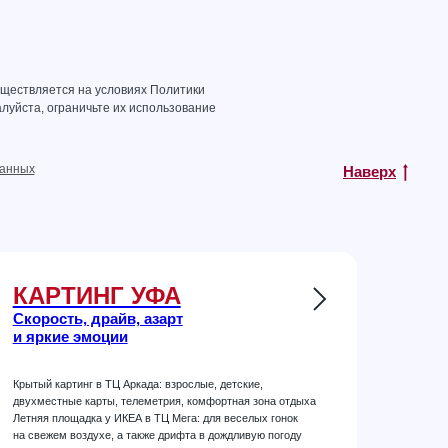
уществляется на условиях
Политики
луйста, ограничьте их использование
данных
Наверх
КАРТИНГ УФА
Скорость, драйв, азарт
и яркие эмоции
Крытый картинг в ТЦ Аркада: взрослые, детские,
двухместные карты, телеметрия, комфортная зона отдыха
Летняя площадка у ИКЕА в ТЦ Мега: для веселых гонок
на свежем воздухе, а также дрифта в дождливую погоду