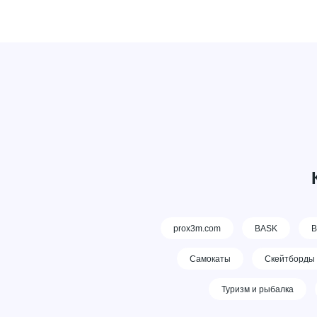
prox3m.com
BASK
В
Самокаты
Скейтборды
Туризм и рыбалка