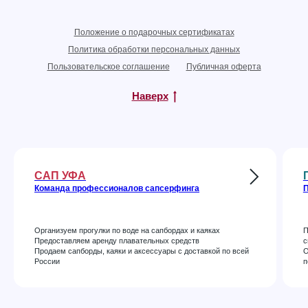
Положение о подарочных сертификатах
Политика обработки персональных данных
Пользовательское соглашение
Публичная оферта
Наверх
САП УФА
Команда профессионалов сапсерфинга
П
Организуем прогулки по воде на сапбордах и каяках
П
Предоставляем аренду плавательных средств
с
Продаем сапборды, каяки и аксессуары с доставкой по всей
О
России
п