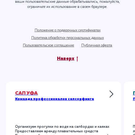
ваши пользовательские данные обрабатывались, пожалуйста,
ограничьте их использование в своем браузере.
Положение о подарочных сертификатах
Политика обработки персональных данных
Пользовательское соглашение
Публичная оферта
Наверх
САП УФА
Команда профессионалов сапсерфинга
П
Организуем прогулки по воде на сапбордах и каяках
П
Предоставляем аренду плавательных средств
л