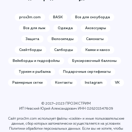
prox3m.com
BASK
Все для сноуборда
Все для лыж
Одежда
Аксессуары
Защита
Велосипеды
Самокаты
Скейтборды
Сапборды
Каяки и каноэ
Вейкборды и гидрофойлы
Буксировочный баллоны
Туризм и рыбалка
Подарочные сертификаты
Размерные сетки
Контакты
Instagram
VK
© 2017—2023 ПРОЭКСТРИМ
ИП Невский Юрий Александрович ИНН
026201547809
Сайт prox3m.com использует файлы «cookie» и иные пользовательские
данные, сбор которых автоматически осуществляется на условиях
Политики обработки персональных данных
. Если вы не хотите, чтобы