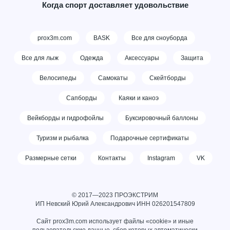
Когда спорт доставляет удовольствие
prox3m.com
BASK
Все для сноуборда
Все для лыж
Одежда
Аксессуары
Защита
Велосипеды
Самокаты
Скейтборды
Сапборды
Каяки и каноэ
Вейкборды и гидрофойлы
Буксировочный баллоны
Туризм и рыбалка
Подарочные сертификаты
Размерные сетки
Контакты
Instagram
VK
© 2017—2023 ПРОЭКСТРИМ
ИП Невский Юрий Александрович ИНН
026201547809
Сайт prox3m.com использует файлы «cookie» и иные
пользовательские данные, сбор которых автоматически