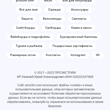
prox3m.com
BASK
Все для сноуборда
Все для лыж
Одежда
Аксессуары
Защита
Велосипеды
Самокаты
Скейтборды
Сапборды
Каяки и каноэ
Вейкборды и гидрофойлы
Буксировочный баллоны
Туризм и рыбалка
Подарочные сертификаты
Размерные сетки
Контакты
Instagram
VK
© 2017—2023 ПРОЭКСТРИМ
ИП Невский Юрий Александрович ИНН
026201547809
Сайт prox3m.com использует файлы «cookie» и иные
пользовательские данные, сбор которых автоматически
осуществляется на условиях
Политики обработки персональных
данных
. Если вы не хотите, чтобы ваши пользовательские данные
обрабатывались, пожалуйста, ограничьте их использование в своем
браузере.