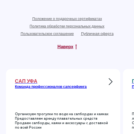
Положение о подарочных сертификатах
Политика обработки персональных данных
Пользовательское соглашение
Публичная оферта
Наверх
САП УФА
Команда профессионалов сапсерфинга
П
Организуем прогулки по воде на сапбордах и каяках
П
Предоставляем аренду плавательных средств
л
Продаем сапборды, каяки и аксессуары с доставкой
О
по всей России
п