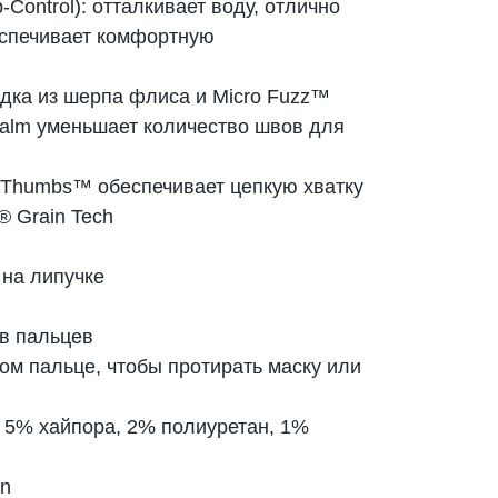
-Control): отталкивает воду, отлично
еспечивает комфортную
адка из шерпа флиса и Micro Fuzz™
Palm уменьшает количество швов для
p Thumbs™ обеспечивает цепкую хватку
® Grain Tech
на липучке
ов пальцев
ом пальце, чтобы протирать маску или
 5% хайпора, 2% полиуретан, 1%
an