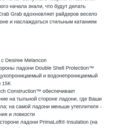
ого начала знали, что будут делать
Crab Grab вдохновляет райдеров весело
лоне и наслаждаться стильным катанием
с Desiree Melancon
ороны ладони Double Shell Protection™
здухопроницаемый и водонепроницаемый
 15К
ch Construction™ обеспечивает
ние на тыльной стороне ладони, где Ваши
ла; на самой ладони меньше утеплителя -
ния и ловкости
тороне ладони PrimaLoft® Insulation (на