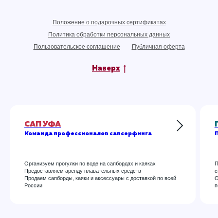
Положение о подарочных сертификатах
Политика обработки персональных данных
Пользовательское соглашение
Публичная оферта
Наверх
САП УФА
Команда профессионалов сапсерфинга
П
Организуем прогулки по воде на сапбордах и каяках
П
Предоставляем аренду плавательных средств
с
Продаем сапборды, каяки и аксессуары с доставкой по всей
О
России
п