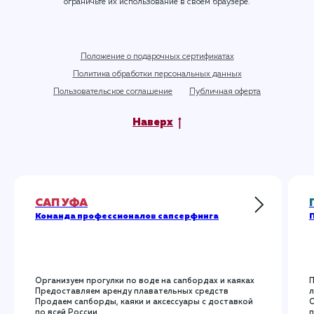
ограничьте их использование в своем браузере.
Положение о подарочных сертификатах
Политика обработки персональных данных
Пользовательское соглашение
Публичная оферта
Наверх
САП УФА
Команда профессионалов сапсерфинга
П
Организуем прогулки по воде на сапбордах и каяках
П
Предоставляем аренду плавательных средств
л
Продаем сапборды, каяки и аксессуары с доставкой
О
по всей России
п