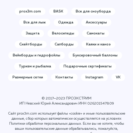
prox3m.com
BASK
Все для сноуборда
Все для лыж
Одежда
Аксессуары
Защита
Велосипеды
Самокаты
Скейтборды
Сапборды
Каяки и каноэ
Вейкборды и гидрофойлы
Буксировочный баллоны
Туризм и рыбалка
Подарочные сертификаты
Размерные сетки
Контакты
Instagram
VK
© 2017—2023 ПРОЭКСТРИМ
ИП Невский Юрий Александрович ИНН
026201547809
Сайт prox3m.com использует файлы «cookie» и иные пользовательские
данные, сбор которых автоматически осуществляется на условиях
Политики обработки персональных данных
. Если вы не хотите, чтобы
ваши пользовательские данные обрабатывались, пожалуйста,