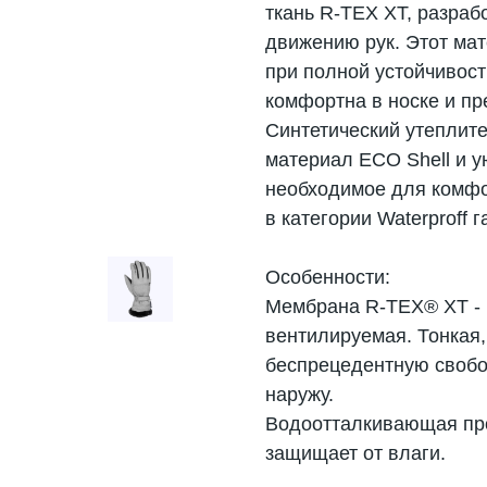
ткань R-TЕX XT, разраб
движению рук. Этот ма
при полной устойчивост
комфортна в носке и п
Синтетический утеплит
материал ECO Shell и у
необходимое для комфо
в категории Waterproff 
Особенности:
Мембрана R-TEX® XT - 
вентилируемая. Тонкая,
беспрецедентную свобо
наружу.
Водоотталкивающая про
защищает от влаги.