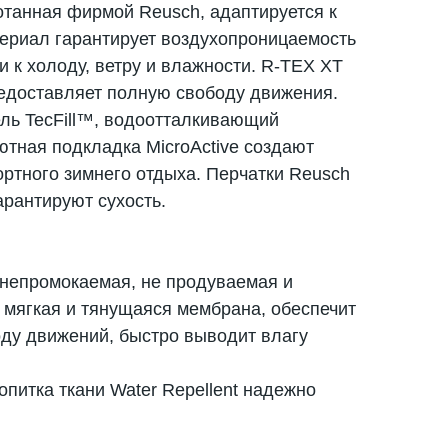
отанная фирмой Reusch, адаптируется к
териал гарантирует воздухопроницаемость
и к холоду, ветру и влажности. R-TЕX XT
редоставляет полную свободу движения.
ель TecFill™, водоотталкивающий
ютная подкладка MicroActive создают
ртного зимнего отдыха. Перчатки Reusch
гарантируют сухость.
непромокаемая, не продуваемая и
 мягкая и тянущаяся мембрана, обеспечит
ду движений, быстро выводит влагу
питка ткани Water Repellent надежно