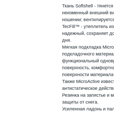
Ткань Softshell - тянетс
неизменный внешний ви
ношении; вентилируется
TecFill™ - утеплитель и
надежный, сохраняет до
дня.
Мягкая подкладка Micro
подкладочного материал
функциональный одновр
поверхность, комфортна
поверхности материала 
Также MicroActive изве
антистатическое действ
Резинка на запястье и 
защиты от снега.
Усиленная ладонь и па