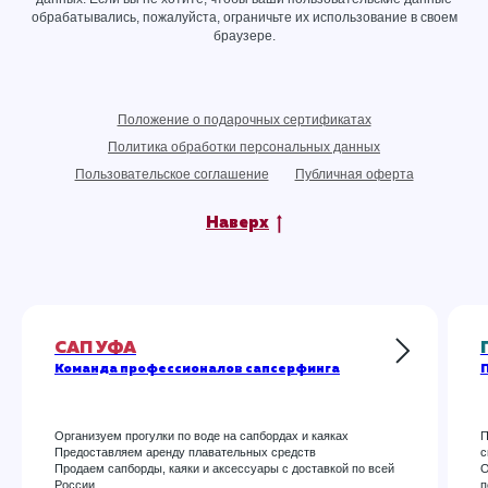
обрабатывались, пожалуйста, ограничьте их использование в своем
браузере.
Положение о подарочных сертификатах
Политика обработки персональных данных
Пользовательское соглашение
Публичная оферта
Наверх
САП УФА
Команда профессионалов сапсерфинга
П
Организуем прогулки по воде на сапбордах и каяках
П
Предоставляем аренду плавательных средств
с
Продаем сапборды, каяки и аксессуары с доставкой по всей
О
России
п