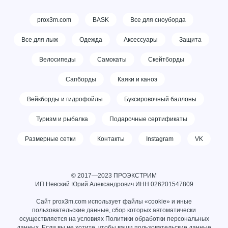
prox3m.com
BASK
Все для сноуборда
Все для лыж
Одежда
Аксессуары
Защита
Велосипеды
Самокаты
Скейтборды
Сапборды
Каяки и каноэ
Вейкборды и гидрофойлы
Буксировочный баллоны
Туризм и рыбалка
Подарочные сертификаты
Размерные сетки
Контакты
Instagram
VK
© 2017—2023 ПРОЭКСТРИМ
ИП Невский Юрий Александрович ИНН
026201547809
Сайт prox3m.com использует файлы «cookie» и иные
пользовательские данные, сбор которых автоматически
осуществляется на условиях
Политики обработки персональных
данных
. Если вы не хотите, чтобы ваши пользовательские данные