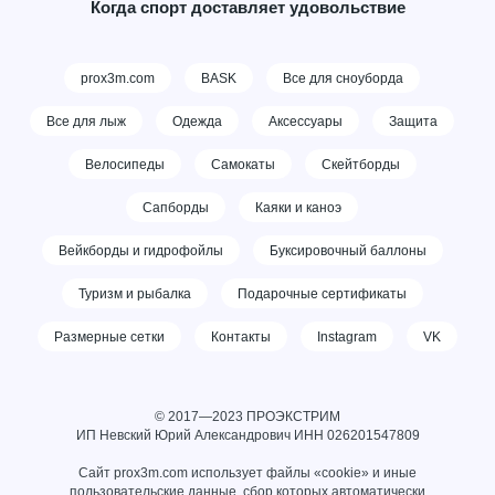
Когда спорт доставляет удовольствие
prox3m.com
BASK
Все для сноуборда
Все для лыж
Одежда
Аксессуары
Защита
Велосипеды
Самокаты
Скейтборды
Сапборды
Каяки и каноэ
Вейкборды и гидрофойлы
Буксировочный баллоны
Туризм и рыбалка
Подарочные сертификаты
Размерные сетки
Контакты
Instagram
VK
© 2017—2023 ПРОЭКСТРИМ
ИП Невский Юрий Александрович ИНН
026201547809
Сайт prox3m.com использует файлы «cookie» и иные
пользовательские данные, сбор которых автоматически