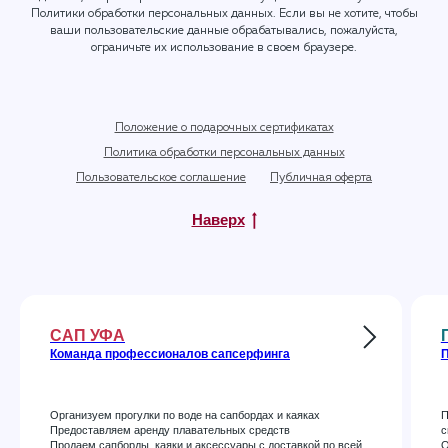
Политики обработки персональных данных
. Если вы не хотите, чтобы
ваши пользовательские данные обрабатывались, пожалуйста,
ограничьте их использование в своем браузере.
Положение о подарочных сертификатах
Политика обработки персональных данных
Пользовательское соглашение
Публичная оферта
Наверх
САП УФА
Команда профессионалов сапсерфинга
П
Организуем прогулки по воде на сапбордах и каяках
П
Предоставляем аренду плавательных средств
с
Продаем сапборды, каяки и аксессуары с доставкой по всей
О